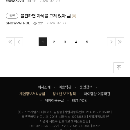
cmsook78
2026-07-29
111
불편하면 자세를 고쳐 앉아
(0)
일반
SNOWPATROL
2026-07-27
221
1
2
3
4
5
처
이
다
마
음
전
음
지
으
막
로
으
로
맨
위
로
사
회사소개
이용약관
운영정책
이
개인정보처리방침
청소년 보호정책
아이템샵 이용약관
트
게임이용등급
EST PC방
이
용
기
기
사
㈜이스트게임즈
대표이사
김장중
사업자등록번호
214-88-80538
정
업
업
업
통신판매업 신고번호
2015-서울서초-00698호
사업자정보확인
보
명
자
주
정
서울시 서초구 반포대로 3 이스트빌딩
정
소
Tel:
02-586-5522
Fax:
02-586-0990
Mail:
보