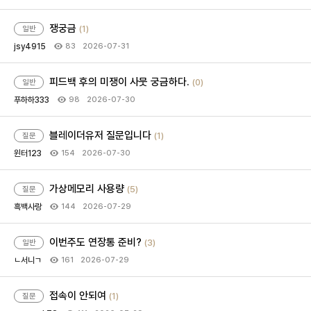
쟁궁금
(1)
일반
jsy4915
2026-07-31
83
피드백 후의 미쟁이 사뭇 궁금하다.
(0)
일반
푸하하333
2026-07-30
98
블레이더유저 질문입니다
(1)
질문
윈터123
2026-07-30
154
가상메모리 사용량
(5)
질문
흑백사랑
2026-07-29
144
이번주도 연장통 준비?
(3)
일반
ㄴ서니ㄱ
2026-07-29
161
접속이 안되여
(1)
질문