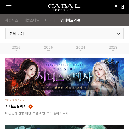
주
CABAL
로그인
요
메
뉴
TRANSCENDENCE
메
게
PC
열
기
시놉시스
배틀스타일
미디어
업데이트 리뷰
방
뉴
임
OFF
시
전체 보기
작
하
2026
2025
2024
2023
기
2026.07.28
시니스 & 덱사
미션 전쟁 진영 개편, 초월 각인, 포스 정제소 추가