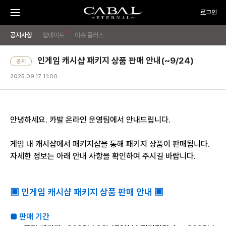
주
CABAL
로그인
요
메
뉴
TRANSCENDENCE
메
게
PC
열
기
공지사항
업데이트
이슈 플러스
방
뉴
임
OFF
시
인게임 캐시샵 패키지 상품 판매 안내(~9/24)
공지
작
하
2025.09.17 11:00
기
안녕하세요. 카발 온라인 운영팀에서 안내드립니다.
게임 내 캐시샵에서 패키지샵을 통해 패키지 상품이 판매됩니다.
자세한 정보는 아래 안내 사항을 확인하여 주시길 바랍니다.
▣ 인게임 캐시샵 패키지 상품 판매 안내 ▣
■ 판매 기간