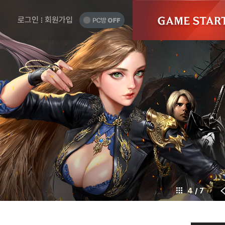
게
GAME
START
임
PC
로그인
회원가입
방
시
OFF
작
하
기
4
/ 7