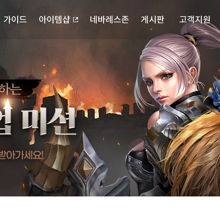
가이드
아이템샵
네바레스존
게시판
고객지원
포스북
캐릭터 검색
자유게시판
다운로드
확률정보
랭킹
공략게시판
고객센터
마이페이지