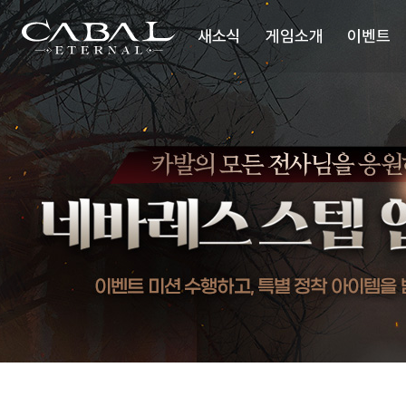
주
네
바
CABAL
요
레
새소식
게임소개
이벤트
메
스
TRANSCENDENCE
스
뉴
텝
업
공지사항
세계관
미
션
업데이트
시놉시스
이슈 플러스
배틀스타일
미디어
업데이트리뷰