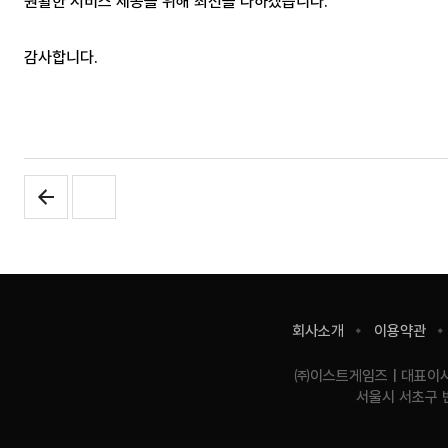
원활한 서비스 제공을 위해 최선을 다하겠습니다.
감사합니다.
사
회사소개
이용약관
이
트
기
㈜이스트게임즈
대표이
이
업
서울시 서초구 
용
정
정
보
보