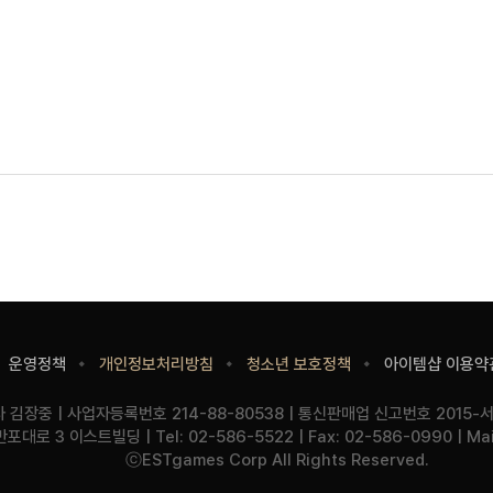
운영정책
개인정보처리방침
청소년 보호정책
아이템샵 이용약
기
사
사
김장중
사업자등록번호
214-88-80538
통신판매업 신고번호
2015-
업
업
주
반포대로 3 이스트빌딩
Tel:
02-586-5522
Fax:
02-586-0990
Mai
명
자
소
Copyright
ⓒESTgames Corp All Rights Reserved.
정
보