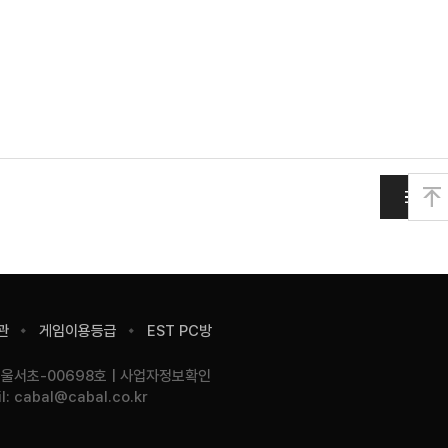
목
맨
위
로
관
게임이용등급
EST PC방
서울서초-00698호
사업자정보확인
l:
cabal@cabal.co.kr