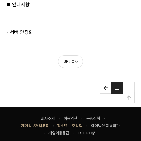
■ 안내사항
- 서버 안정화
URL 복사
맨
위
로
사
회사소개
이용약관
운영정책
이
개인정보처리방침
청소년 보호정책
아이템샵 이용약관
트
게임이용등급
EST PC방
이