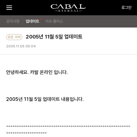
주
CABAL
로그인
요
메
뉴
TRANSCENDENCE
메
게
PC
열
기
공지사항
업데이트
이슈 플러스
방
뉴
임
OFF
시
2005년 11월 5일 업데이트
모든 서버
작
하
2005.11.05 05:04
기
안녕하세요. 카발 온라인 입니다.
2005년 11월 5일 업데이트 내용입니다.
----------------------------------------------------------
-------------------