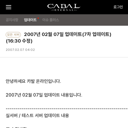
주
CABAL
로그인
요
메
뉴
TRANSCENDENCE
메
게
PC
열
기
공지사항
업데이트
이슈 플러스
방
뉴
임
OFF
시
2007년 02월 07일 업데이트(7차 업데이트)
모든 서버
작
(16:30 수정)
하
기
2007.02.07 04:02
안녕하세요 카발 온라인입니다.
2007년 02월 07일 업데이트 내용입니다.
-------------------------------------------------------------
실서버 / 테스트 서버 업데이트 내용