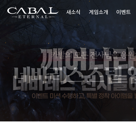
주
네
바
CABAL
요
레
새소식
게임소개
이벤트
메
스
TRANSCENDENCE
스
뉴
텝
업
공지사항
세계관
미
션
업데이트
시놉시스
이슈 플러스
배틀스타일
미디어
업데이트리뷰