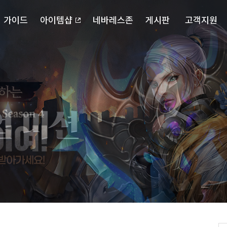
가이드
아이템샵
네바레스존
게시판
고객지원
포스북
캐릭터 검색
자유게시판
다운로드
확률정보
랭킹
공략게시판
고객센터
마이페이지