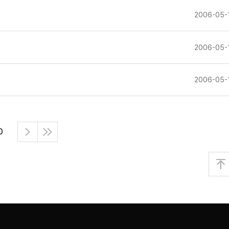
2006-05-
2006-05-
2006-05-
0
다
마
음
지
막
으
맨
로
위
로