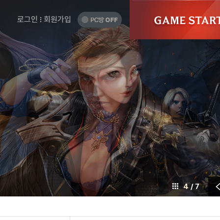
게
GAME
START
임
PC
로그인
회원가입
방
시
OFF
작
하
기
4
/ 7