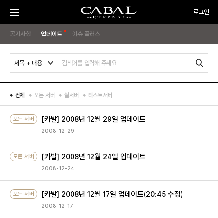
주
CABAL
로그인
요
메
뉴
TRANSCENDENCE
메
게
PC
열
기
공지사항
업데이트
이슈 플러스
방
뉴
임
OFF
시
작
제목 + 내용
검
색
하
기
전체
모든 서버
실서버
테스트서버
[카발] 2008년 12월 29일 업데이트
모든 서버
2008-12-29
[카발] 2008년 12월 24일 업데이트
모든 서버
2008-12-24
[카발] 2008년 12월 17일 업데이트(20:45 수정)
모든 서버
2008-12-17