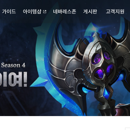
가이드
아이템샵
네바레스존
게시판
고객지원
포스북
캐릭터 검색
자유게시판
다운로드
확률정보
랭킹
공략게시판
고객센터
마이페이지