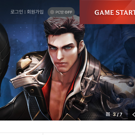
게
GAME
START
임
PC
로그인
회원가입
방
시
OFF
작
하
기
4
/ 7