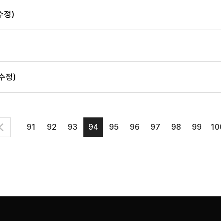
수정)
 수정)
91
92
93
94
95
96
97
98
99
10
이
전