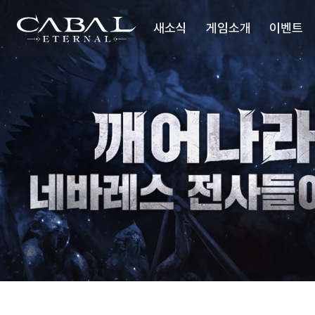
주
네
바
CABAL
요
레
새소식
게임소개
이벤트
메
스
TRANSCENDENCE
스
뉴
텝
업
공지사항
세계관
미
션
업데이트
시놉시스
이슈 플러스
배틀스타일
미디어
업데이트리뷰